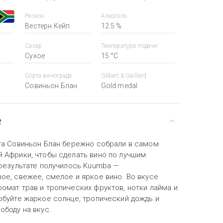
Регион
Алкоголь
Вестерн Кейп
12.5 %
Сахар
Температура подачи
Сухое
15 °С
Сорта винограда
Gilbert & Gaillard
Совиньон Блан
Gold medal
е
та Совиньон Блан бережно собрали в самом
 Африки, чтобы сделать вино по лучшим
 результате получилось Kuumba —
ое, свежее, смелое и яркое вино. Во вкусе
омат трав и тропических фруктов, нотки лайма и
обуйте жаркое солнце, тропический дождь и
ободу на вкус.