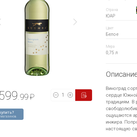
Страна
ЮАР
Цвет
Белое
Мера
0,75 л
Описани
Виноград сор
599
.99
₽
сердце Южной
традициям. В
свободолюбив
купить?
ощущаются ар
 магазинов
инжира. Попр
настоящую св