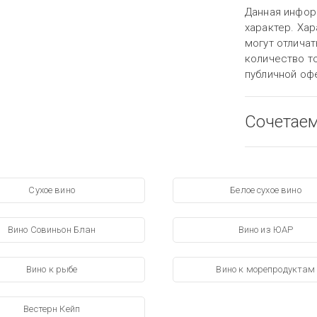
Данная инфор
характер. Хар
могут отличат
количество то
публичной оф
Сочетае
Сухое вино
Белое сухое вино
Вино Совиньон Блан
Вино из ЮАР
Вино к рыбе
Вино к морепродуктам
Вестерн Кейп