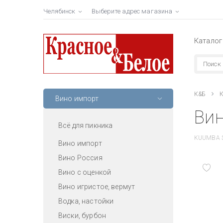
Челябинск
Выберите адрес магазина
Каталог
К&Б
К
Вино импорт
Вин
Всё для пикника
KUUMBA 
Вино импорт
Вино Россия
Вино с оценкой
Вино игристое, вермут
Водка, настойки
Виски, бурбон