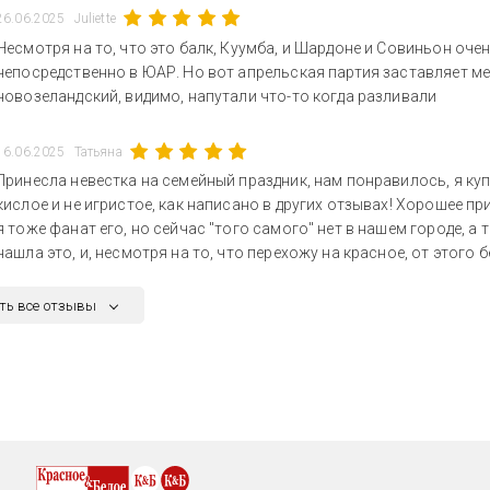
26.06.2025
Juliette
Несмотря на то, что это балк, Куумба, и Шардоне и Совиньон оче
непосредственно в ЮАР. Но вот апрельская партия заставляет ме
новозеландский, видимо, напутали что-то когда разливали
16.06.2025
Татьяна
Принесла невестка на семейный праздник, нам понравилось, я куп
кислое и не игристое, как написано в других отзывах! Хорошее пр
я тоже фанат его, но сейчас "того самого" нет в нашем городе, а то
нашла это, и, несмотря на то, что перехожу на красное, от этого бе
ть все отзывы