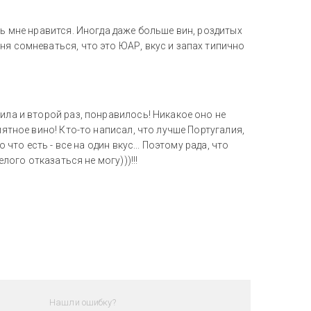
нь мне нравится. Иногда даже больше вин, роздитых
ня сомневаться, что это ЮАР, вкус и запах типично
ила и второй раз, понравилось! Никакое оно не
иятное вино! Кто-то написал, что лучше Португалия,
 что есть - все на один вкус... Поэтому рада, что
лого отказаться не могу)))!!!
Нашли ошибку?