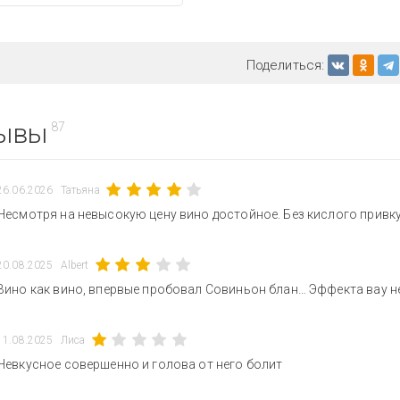
Поделиться:
ывы
87
26.06.2026
Татьяна
Несмотря на невысокую цену вино достойное. Без кислого привку
20.08.2025
Albert
Вино как вино, впервые пробовал Совиньон блан… Эффекта вау н
11.08.2025
Лиса
Невкусное совершенно и голова от него болит