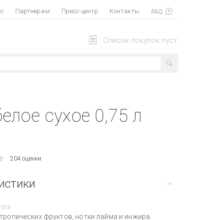
ас
Партнерам
Пресс-центр
Контакты
Список покупок пуст
елое сухое 0,75 л
204 оценки
истики
куса
 тропических фруктов, нотки лайма и инжира.