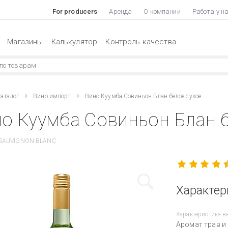
For producers
Аренда
О компании
Работа у н
Магазины
Калькулятор
Контроль качества
аталог
Вино импорт
Вино Куумба Совиньон Блан белое сухое
о Куумба Совиньон Блан б
SAUVIGNON BLANC
Характер
Характеристика в
Аромат трав и