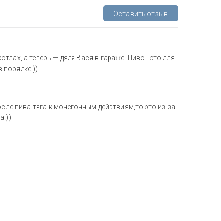
Оставить отзыв
лах, а теперь — дядя Вася в гараже! Пиво - это для
в порядке!))
осле пива тяга к мочегонным действиям,то это из-за
а!))