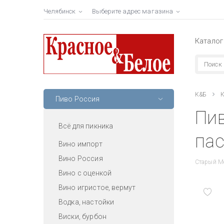
Челябинск
Выберите адрес магазина
Каталог
К&Б
К
Пиво Россия
Пив
Всё для пикника
пас
Вино импорт
Вино Россия
Старый Ме
Вино с оценкой
Вино игристое, вермут
Водка, настойки
Виски, бурбон