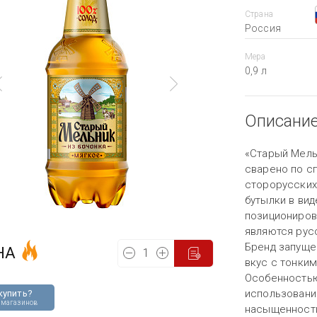
Страна
Россия
Мера
0,9 л
Описани
«Старый Мель
сварено по с
сторорусских
бутылки в вид
позициониров
являются русс
Бренд запуще
НА
вкус с тонки
Особенностью
использовани
купить?
 магазинов
насыщенности