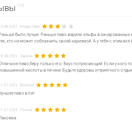
ывы
119
20.08.2025
Владислава
Раньше было лучше. Раньше пиво варили эльфы в зачарованных кот
тех, кто не может соблазнить своей харизмой. А у тебя с этим все 
18.08.2025
Зарина
Отличное пиво,беру только его. Вкус потрясающий. Если у кого п
повышенной кислоты в печени. Будьте здоровы и приятного отдых
21.07.2025
Виталий
лучшее пиво в пэт
21.07.2025
Полина
Лакомка