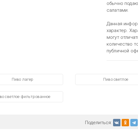
обычно подаю
салатами.
Данная инфор
характер. Хар
могут отличат
количество то
публичной оф
Пиво лагер
Пиво светлое
во светлое фильтрованное
Поделиться: