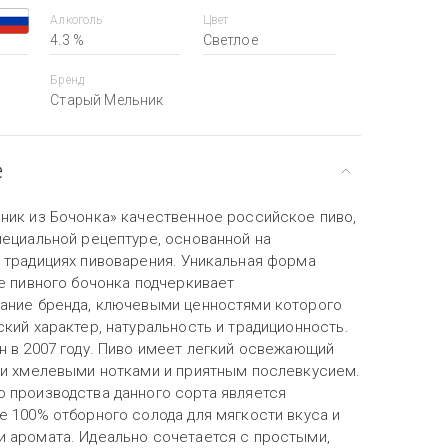
Алкоголь
Цвет
4.3 %
Светлое
Бренд
Старый Мельник
е
ник из Бочонка» качественное российское пиво,
пециальной рецептуре, основанной на
 традициях пивоварения. Уникальная форма
е пивного бочонка подчеркивает
ание бренда, ключевыми ценностями которого
кий характер, натуральность и традиционность.
н в 2007 году. Пиво имеет легкий освежающий
ми хмелевыми нотками и приятным послевкусием.
 производства данного сорта является
е 100% отборного солода для мягкости вкуса и
 аромата. Идеально сочетается с простыми,