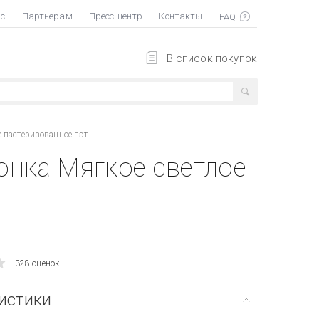
ас
Партнерам
Пресс-центр
Контакты
В список покупок
 пастеризованное пэт
онка Мягкое светлое
328 оценок
истики