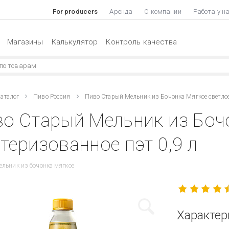
For producers
Аренда
О компании
Работа у н
Магазины
Калькулятор
Контроль качества
аталог
Пиво Россия
Пиво Старый Мельник из Бочонка Мягкое светлое
о Старый Мельник из Боч
теризованное пэт 0,9 л
льник из бочонка мягкое
Характер