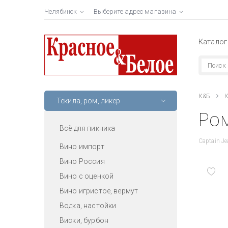
Челябинск
Выберите адрес магазина
Каталог
К&Б
К
Текила, ром, ликер
Ром
Всё для пикника
Captain Jea
Вино импорт
Вино Россия
Вино с оценкой
Вино игристое, вермут
Водка, настойки
Виски, бурбон