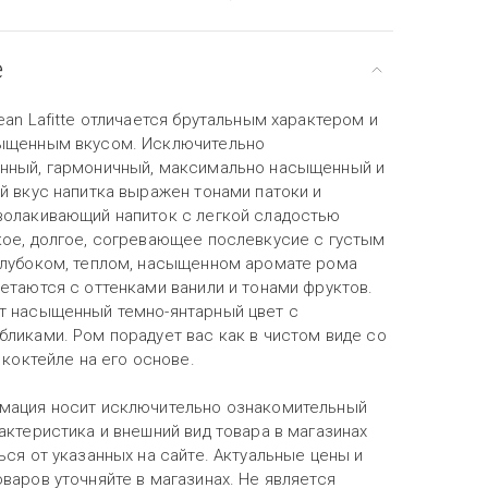
е
ean Lafitte отличается брутальным характером и
ыщенным вкусом. Исключительно
нный, гармоничный, максимально насыщенный и
й вкус напитка выражен тонами патоки и
волакивающий напиток с легкой сладостью
кое, долгое, согревающее послевкусие с густым
глубоком, теплом, насыщенном аромате рома
етаются с оттенками ванили и тонами фруктов.
т насыщенный темно-янтарный цвет с
бликами. Ром порадует вас как в чистом виде со
в коктейле на его основе.
мация носит исключительно ознакомительный
актеристика и внешний вид товара в магазинах
ься от указанных на сайте. Актуальные цены и
варов уточняйте в магазинах. Не является