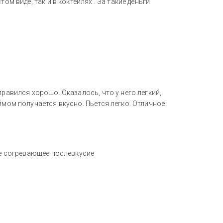
ом виде, так и в коктейлях . За такие деньги
правился хорошо. Оказалось, что у него легкий,
ймом получается вкусно. Пьется легко. Отличное
.
ое согревающее послевкусие