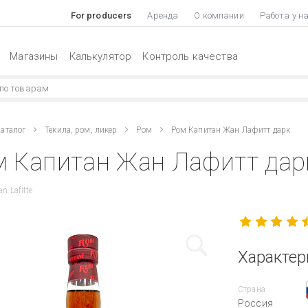
For producers
Аренда
О компании
Работа у н
Магазины
Калькулятор
Контроль качества
аталог
Текила, ром, ликер
Ром
Ром Капитан Жан Лафитт дарк
 Капитан Жан Лафитт дарк
n Lafitte
Характер
Страна
Россия