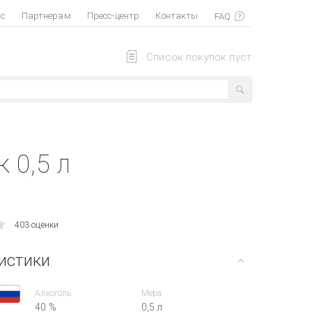
ас
Партнерам
Пресс-центр
Контакты
Список покупок пуст
 0,5 л
403 оценки
истики
Алкоголь
Мера
40 %
0,5 л