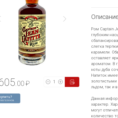
Описани
Ром Captain J
глубоким нас
сбалансирова
слегка терпки
карамели. Об
оставляет яр
ароматом. В 
ноты дуба соч
Напиток имее
605
золотистыми 
.00
₽
льдом, так и 
купить?
Данная инфор
 магазинов
характер. Хар
могут отличат
количество то