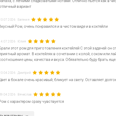
запаха, с легкими сладковатыми нотами. Отлично пьется как в чист
отличный вариант
20.07.2026
Евгения
Вкусный Ром, очень понравился и в чистом виде и в коктейли
14.07.2026
Юлия
Брали этот ром для приготовления коктейлей С этой задачей он с
приятный аромат. В коктейлях в сочетании с колой, соком или ла
соотношение цены, качества и вкуса. Обязательно буду брать еще
20.04.2026
Дмитрий
Цвет в бокале очень красивый, бликует на свету. Оставляет долг
09.04.2026
Вячеслав
Ром с характером сразу чувствуется
ть все отзывы