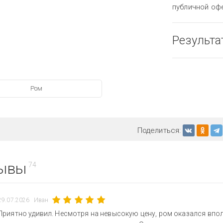
публичной оф
Результа
Ром
Поделиться:
ывы
74
29.07.2026
Иван
Приятно удивил. Несмотря на невысокую цену, ром оказался впол