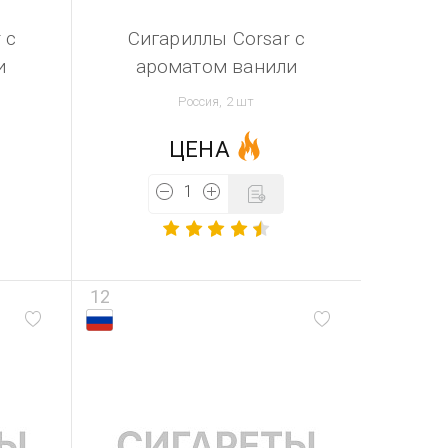
 c
Сигариллы Corsar с
и
ароматом ванили
Россия, 2 шт
ЦЕНА
12