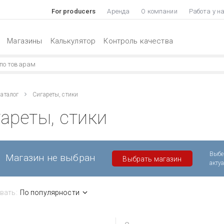
For producers
Аренда
О компании
Работа у н
Магазины
Калькулятор
Контроль качества
аталог
Сигареты, стики
ареты, стики
Выбе
Магазин не выбран
Выбрать магазин
акту
вать:
По популярности