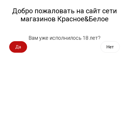
Работа у нас
Назад
Добро пожаловать на сайт сети
магазинов Красное&Белое
Всё для пикника
Спецпредложения
Вам уже исполнилось 18 лет?
Кофе
Вино импорт
Да
Нет
Вино Россия
Магазин не выбран
Выберите магазин, чтобы увидеть актуальный каталог
Вино с оценкой
товаров.
Выбрать магазин
Вино игристое, вермут
Водка, настойки
Фильтры
Виски, бурбон
Сортировать:
По популярности
Коньяк, бренди